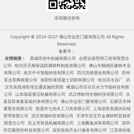
添加微信咨询
Copyright © 2024-2027 佛山市达安门窗有限公司 All Rights
Reserved.
备案号：
友情链接：
凤城市劲牛机械有限公司
合肥合新照明工程有限责任
公司
哈尔滨天顺保温防腐材料制造有限公司
佛山市顺德区建林木业
有限公司
南京中卡智能科技有限公司
四川洪德酒业有限公司
苏州
泵达泵阀有限公司
洛阳恒泰混凝土切割有限公司
哈尔滨冷冻厂
武
汉市东西湖军伟交通设施经营部
峨眉山市百分百水力节能科技有限
公司
山东瑞诺液压机械有限公司
武汉博欧特生物科技有限公司
永
嘉县联泰集装箱封条有限公司
佛山市达安门窗有限公司
石家庄市神
通塑业有限公司
慈溪市七劲木工刀具有限公司
上海迎新美源供应链
管理有限公司
武汉智城科技有限公司
天津市东宝升金属材料贸易有
限责任公司
巩义市世昌机械有限公司
上海飘逸涂装有限公司
深圳
市芯颖智控科技有限公司
深圳旭旭升会计服务有限公司
江苏南铝电