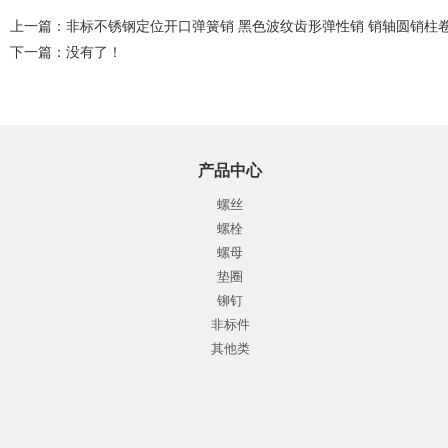
上一篇：
非标不锈钢定位开口弹簧销 黑色波纹齿形弹性销 销轴圆销柱
下一篇：没有了！
产品中心
螺丝
螺栓
螺母
垫圈
铆钉
非标件
其他类