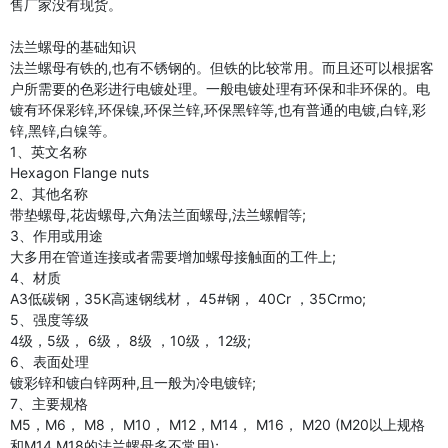
售厂家没有现货。
法兰螺母的基础知识
法兰螺母有铁的,也有不锈钢的。但铁的比较常用。而且还可以根据客
户所需要的色彩进行电镀处理。一般电镀处理有环保和非环保的。电
镀有环保彩锌,环保镍,环保兰锌,环保黑锌等,也有普通的电镀,白锌,彩
锌,黑锌,白镍等。
1、英文名称
Hexagon Flange nuts
2、其他名称
带垫螺母,花齿螺母,六角法兰面螺母,法兰螺帽等;
3、作用或用途
大多用在管道连接或者需要增加螺母接触面的工件上;
4、材质
A3低碳钢，35K高速钢线材， 45#钢， 40Cr ，35Crmo;
5、强度等级
4级，5级， 6级， 8级 ，10级， 12级;
6、表面处理
镀彩锌和镀白锌两种,且一般为冷电镀锌;
7、主要规格
M5，M6， M8， M10， M12，M14， M16， M20 (M20以上规格
和M14 M18的法兰螺母多不常用);