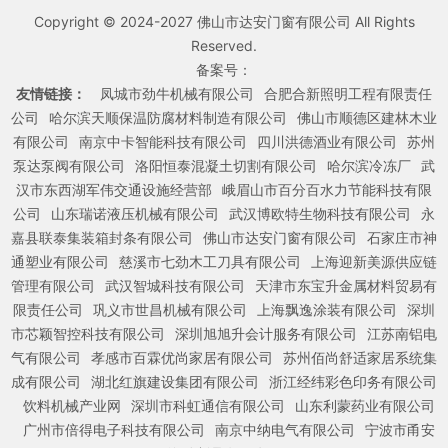
Copyright © 2024-2027 佛山市达安门窗有限公司 All Rights
Reserved.
备案号：
友情链接：
凤城市劲牛机械有限公司
合肥合新照明工程有限责任
公司
哈尔滨天顺保温防腐材料制造有限公司
佛山市顺德区建林木业
有限公司
南京中卡智能科技有限公司
四川洪德酒业有限公司
苏州
泵达泵阀有限公司
洛阳恒泰混凝土切割有限公司
哈尔滨冷冻厂
武
汉市东西湖军伟交通设施经营部
峨眉山市百分百水力节能科技有限
公司
山东瑞诺液压机械有限公司
武汉博欧特生物科技有限公司
永
嘉县联泰集装箱封条有限公司
佛山市达安门窗有限公司
石家庄市神
通塑业有限公司
慈溪市七劲木工刀具有限公司
上海迎新美源供应链
管理有限公司
武汉智城科技有限公司
天津市东宝升金属材料贸易有
限责任公司
巩义市世昌机械有限公司
上海飘逸涂装有限公司
深圳
市芯颖智控科技有限公司
深圳旭旭升会计服务有限公司
江苏南铝电
气有限公司
孝感市百霖优尚家居有限公司
苏州佰尚舒适家居系统集
成有限公司
湖北红旗建设集团有限公司
浙江经纬彩色印务有限公司
饮料机械产业网
深圳市科虹通信有限公司
山东利蒙药业有限公司
广州市倍得电子科技有限公司
南京中纳电气有限公司
宁波市甬安